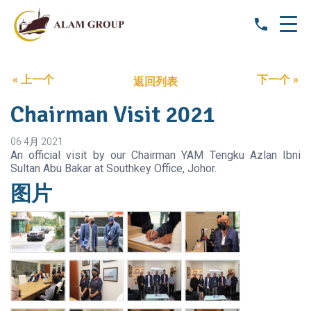
« 上一个
下一个 »
返回列表
Chairman Visit 2021
06 4月 2021
An official visit by our Chairman YAM Tengku Azlan Ibni
Sultan Abu Bakar at Southkey Office, Johor.
图片