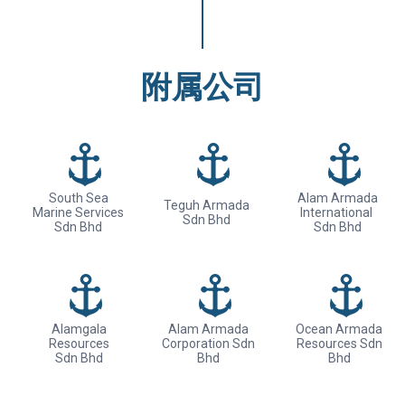
附属公司
South Sea
Alam Armada
Teguh Armada
Marine Services
International
Sdn Bhd
Sdn Bhd
Sdn Bhd
Alamgala
Alam Armada
Ocean Armada
Resources
Corporation Sdn
Resources Sdn
Sdn Bhd
Bhd
Bhd