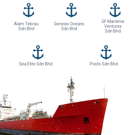
GF Maritime
Alam Tebrau
Genesis Oceans
Ventures
Sdn Bhd
Sdn Bhd
Sdn Bhd
Sea Elite Sdn Bhd
Posto Sdn Bhd